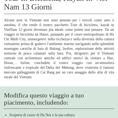
Nam 13 Giorni
Alcune aree in Vietnam non sono pensate per i veicoli come auto o
autobus, il che rende il nostro pacchetto Tour di bicicletta, kayak in
VietNam 12 giorni diventare pìu ideale come potete mai pensare. Da un
viaggio in bicicletta ad Hanoi, passando per il cuore metropolitano di Ho
Chi Minh City, immergetevi nella ricchezza e nella diversità della cultura
vietnamita prima di godervi l'ambiente marino navigando nelle splendide
montagne carsiche di baia di Halong. Inoltre, esplorazione delle attività
notturne di pesca calamari sulla baia. Poi, dirigetevi per il Vietnam
centrale con architetture antiche ed edifici storici da visitare a Hue,
Hoian,... Infine, concludete il vostro viaggio con un'atmosfera
rinfrescante e tropicale del Delta del Mekong, dove visiterete il famoso
mercato galleggiante di Cai Rang per un raro assaggio dello stile di vita
rurale del Vietnam.
Modifica questo viaggio a tuo
piacimento, includendo:
Scoperta di cuore di Ha Noi e la sua cultura