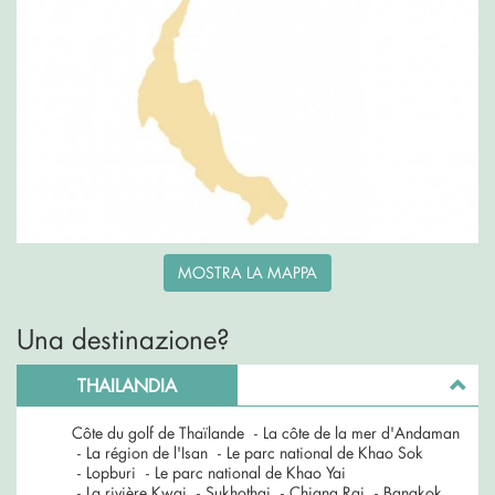
MOSTRA LA MAPPA
Una destinazione?
THAILANDIA
Côte du golf de Thaïlande
-
La côte de la mer d'Andaman
-
La région de l'Isan
-
Le parc national de Khao Sok
-
Lopburi
-
Le parc national de Khao Yai
-
La rivière Kwai
-
Sukhothai
-
Chiang Rai
-
Bangkok